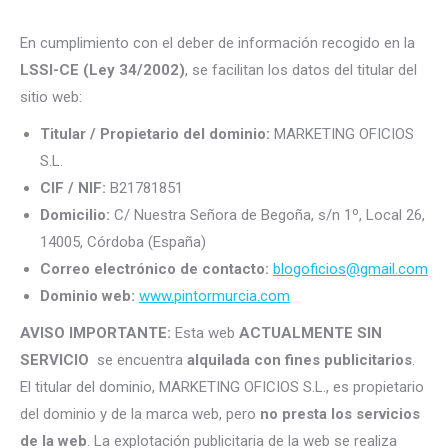
En cumplimiento con el deber de información recogido en la
LSSI-CE (Ley 34/2002)
, se facilitan los datos del titular del
sitio web:
Titular / Propietario del dominio:
MARKETING OFICIOS
S.L.
CIF / NIF:
B21781851
Domicilio:
C/ Nuestra Señora de Begoña, s/n 1º, Local 26,
14005, Córdoba (España)
Correo electrónico de contacto:
blogoficios@gmail.com
Dominio web:
www.pintormurcia.com
AVISO IMPORTANTE:
Esta web
ACTUALMENTE SIN
SERVICIO
se encuentra
alquilada con fines publicitarios
.
El titular del dominio, MARKETING OFICIOS S.L., es propietario
del dominio y de la marca web, pero
no presta los servicios
de la web
. La explotación publicitaria de la web se realiza