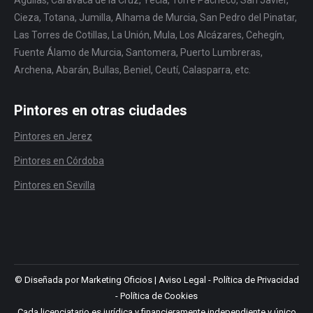
Águilas, Caravaca de la Cruz, Yecla, Torre Pacheco, San Javier,
Cieza, Totana, Jumilla, Alhama de Murcia, San Pedro del Pinatar,
Las Torres de Cotillas, La Unión, Mula, Los Alcázares, Cehegín,
Fuente Álamo de Murcia, Santomera, Puerto Lumbreras,
Archena, Abarán, Bullas, Beniel, Ceutí, Calasparra, etc.
Pintores en otras ciudades
Pintores en Jerez
Pintores en Córdoba
Pintores en Sevilla
© Diseñada por Marketing Oficios |
Aviso Legal
-
Política de Privacidad
-
Política de Cookies
Cada licenciatario es jurídica y financieramente independiente y único